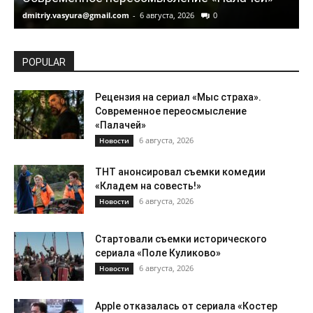
dmitriy.vasyura@gmail.com
-
6 августа, 2026
0
d
POPULAR
Рецензия на сериал «Мыс страха».
Современное переосмысление
«Палачей»
6 августа, 2026
Новости
ТНТ анонсировал съемки комедии
«Кладем на совесть!»
6 августа, 2026
Новости
Стартовали съемки исторического
сериала «Поле Куликово»
6 августа, 2026
Новости
Apple отказалась от сериала «Костер