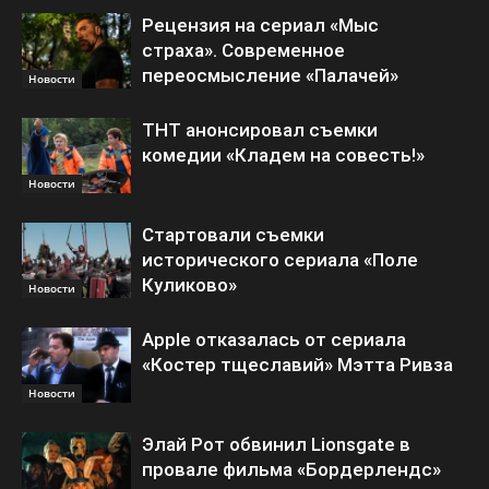
Рецензия на сериал «Мыс
страха». Современное
переосмысление «Палачей»
Новости
ТНТ анонсировал съемки
комедии «Кладем на совесть!»
Новости
Стартовали съемки
исторического сериала «Поле
Куликово»
Новости
Apple отказалась от сериала
«Костер тщеславий» Мэтта Ривза
Новости
Элай Рот обвинил Lionsgate в
провале фильма «Бордерлендс»