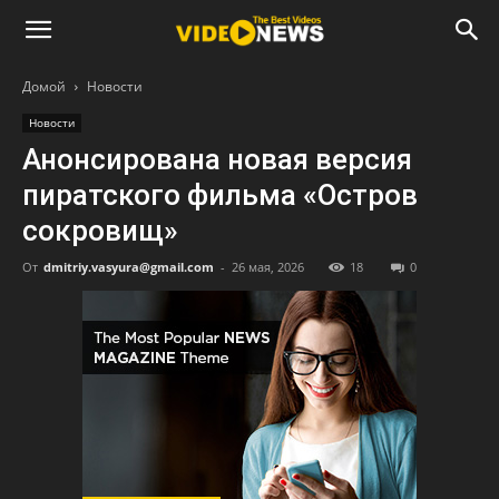
Домой
Новости
Новости
Анонсирована новая версия
пиратского фильма «Остров
сокровищ»
От
dmitriy.vasyura@gmail.com
-
26 мая, 2026
18
0