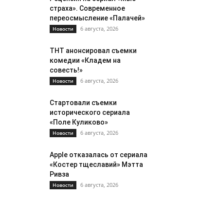
страха». Современное
переосмысление «Палачей»
6 августа, 2026
Новости
ТНТ анонсировал съемки
комедии «Кладем на
совесть!»
6 августа, 2026
Новости
Стартовали съемки
исторического сериала
«Поле Куликово»
6 августа, 2026
Новости
Apple отказалась от сериала
«Костер тщеславий» Мэтта
Ривза
6 августа, 2026
Новости