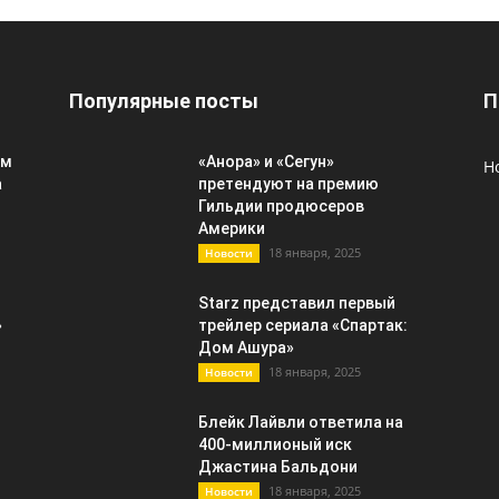
Популярные посты
П
ым
«Анора» и «Сегун»
Н
а
претендуют на премию
Гильдии продюсеров
Америки
18 января, 2025
Новости
Starz представил первый
»
трейлер сериала «Спартак:
Дом Ашура»
18 января, 2025
Новости
Блейк Лайвли ответила на
400-миллионый иск
Джастина Бальдони
18 января, 2025
Новости