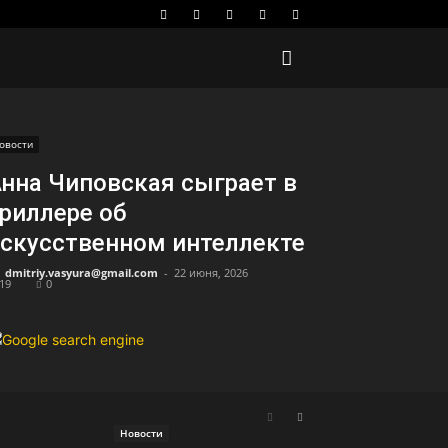
овости
нна Чиповская сыграет в
риллере об
скусственном интеллекте
dmitriy.vasyura@gmail.com
-
22 июня, 2026
19
0
Новости