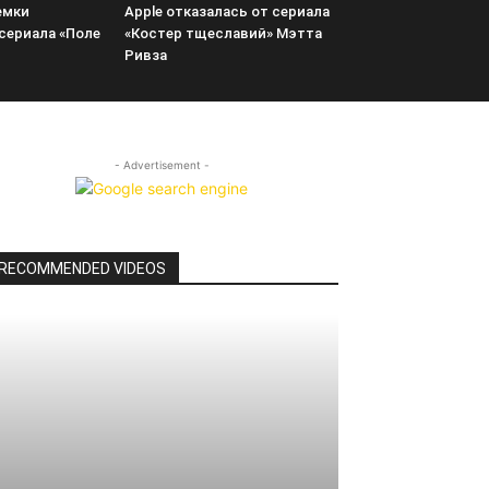
емки
Apple отказалась от сериала
сериала «Поле
«Костер тщеславий» Мэтта
Ривза
- Advertisement -
RECOMMENDED VIDEOS