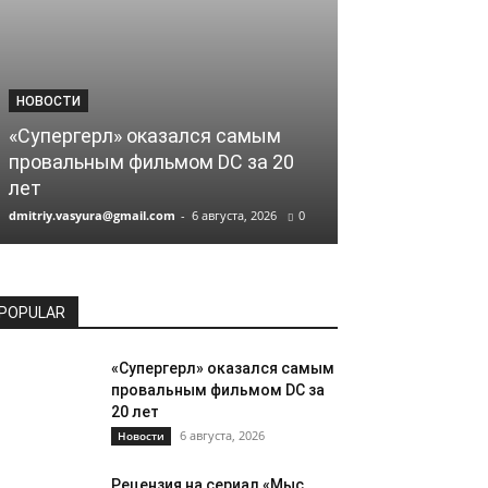
НОВОСТИ
НОВОСТИ
«Супергерл» оказался самым
Рецензия на 
провальным фильмом DC за 20
страха». Сов
лет
переосмысле
dmitriy.vasyura@gmail.com
-
6 августа, 2026
0
dmitriy.vasyura@gm
POPULAR
«Супергерл» оказался самым
провальным фильмом DC за
20 лет
6 августа, 2026
Новости
Рецензия на сериал «Мыс