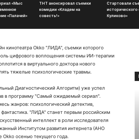
сериал «Мыс
ТНТ анонсировал съемки
Стартовали съ
ременное
комедии «Кладем на
исторического 
ие «Палачей»
совесть!»
Куликово»
н кинотеатра Оkko "ЛИДА", съемки которого
 роль цифрового воплощения системы ИИ-терапии
оплотится в виртуального доктора нового
лять тяжелые психологические травмы.
льный Диагностический Алгоритм) уже успел
пав в программу "Самый ожидаемый сериал".
есь жанров: психологический детектив,
 фантастика. "ЛИДА" станет первым российским
скусственный интеллект в роли исследователя
ржанный Институтом развития интернета (АНО
е Okko осенью текущего года.