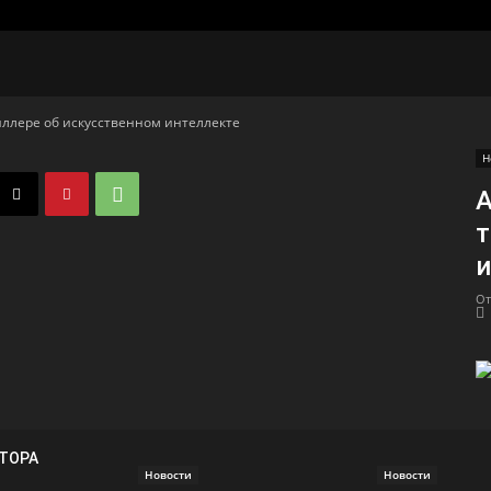
иллере об искусственном интеллекте
Н
А
т
и
От
ВТОРА
Новости
Новости