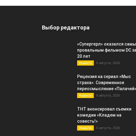
Выбор редактора
«Супергерл» оказался сам
провальным фильмом DC з
20 лет
6 августа, 2026
Новости
Рецензия на сериал «Мыс
страха». Современное
переосмысление «Палачей
6 августа, 2026
Новости
ТНТ анонсировал съемки
комедии «Кладем на
совесть!»
6 августа, 2026
Новости