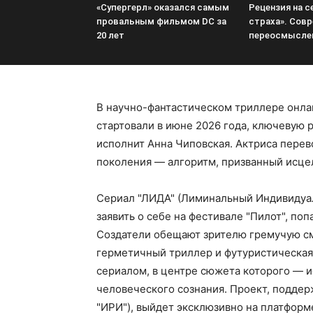
«Супергерл» оказался самым
Рецензия на 
провальным фильмом DC за
страха». Сов
20 лет
переосмыслен
В научно-фантастическом триллере онлай
стартовали в июне 2026 года, ключевую
исполнит Анна Чиповская. Актриса перев
поколения — алгоритм, призванный исце
Сериал "ЛИДА" (Лиминальный Индивидуа
заявить о себе на фестивале "Пилот", по
Создатели обещают зрителю гремучую см
герметичный триллер и футуристическая
сериалом, в центре сюжета которого — и
человеческого сознания. Проект, подде
"ИРИ"), выйдет эксклюзивно на платформ