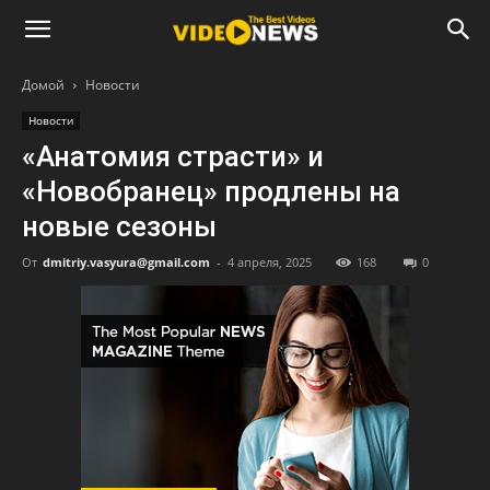
Домой
Новости
Новости
«Анатомия страсти» и
«Новобранец» продлены на
новые сезоны
От
dmitriy.vasyura@gmail.com
-
4 апреля, 2025
168
0