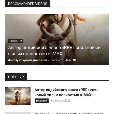
RECOMMENDED VIDEOS
НОВОСТИ
Автор индийского эпоса «RRR» снял новый
фильм полностью в IMAX
dmitriy.vasyura@gmail.com
-
8 августа, 2026
0
d
POPULAR
Автор индийского эпоса «RRR» снял
новый фильм полностью в IMAX
8 августа, 2026
Новости