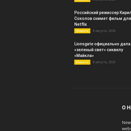
Российский режиссер Кири
Соколов снимет фильм для
Netflix
8 августа, 2026
Новости
Lionsgate официально дала
«зеленый свет» сиквелу
«Майкла»
8 августа, 2026
Новости
О 
News
webs