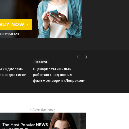
Новости
ы «Одиссеи»
Сценаристы «Пилы»
лана достигли
работают над новым
фильмом серии «Лепрекон»
- Advertisement -