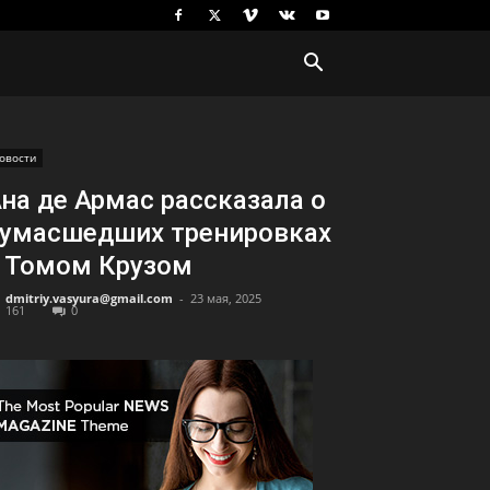
овости
на де Армас рассказала о
умасшедших тренировках
 Томом Крузом
dmitriy.vasyura@gmail.com
-
23 мая, 2025
161
0