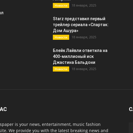
18 января, 2025
Новости
лл
Starz представил первый
трейлер сериала «Спартак:
Дом Ашура»
18 января, 2025
Новости
Блейк Лайвли ответила на
400-миллионый иск
Джастина Бальдони
18 января, 2025
Новости
НАС
С
paper is your news, entertainment, music fashion
ite. We provide you with the latest breaking news and