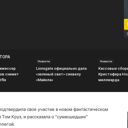
ВТОРА
Новости
Новости
режиссер
Lionsgate официально дала
Кассовые сбор
ов снимет
«зеленый свет» сиквелу
Кристофера Но
flix
«Майкла»
миллиарда
подтвердила свое участие в новом фантастическом
 Том Круз, и рассказала о "сумасшедших"
ллегой.