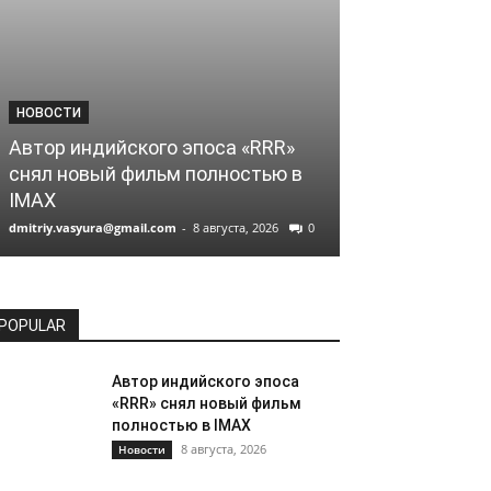
НОВОСТИ
НОВОСТИ
Автор индийского эпоса «RRR»
Российский 
снял новый фильм полностью в
Соколов сни
IMAX
Netflix
dmitriy.vasyura@gmail.com
-
8 августа, 2026
0
dmitriy.vasyura@gm
POPULAR
Автор индийского эпоса
«RRR» снял новый фильм
полностью в IMAX
8 августа, 2026
Новости