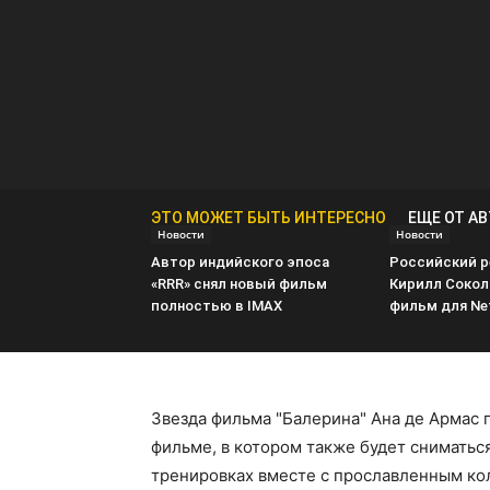
ЭТО МОЖЕТ БЫТЬ ИНТЕРЕСНО
ЕЩЕ ОТ А
Новости
Новости
Автор индийского эпоса
Российский 
«RRR» снял новый фильм
Кирилл Сокол
полностью в IMAX
фильм для Net
Звезда фильма "Балерина" Ана де Армас 
фильме, в котором также будет сниматься
тренировках вместе с прославленным ко