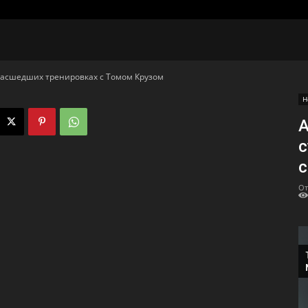
умасшедших тренировках с Томом Крузом
Н
А
с
с
От