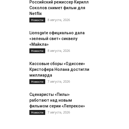
Российский режиссер Кирилл
Соколов снимет фильм для
Netflix
8 августа, 2026
Новости
Lionsgate официально дала
«зеленый свет» сиквелу
«Майкла»
8 августа, 2026
Новости
Кассовые сборы «Одиссеи»
Кристофера Нолана достигли
миллиарда
7 августа, 2026
Новости
Сценаристы «Пилы»
работают над новым
фильмом серии «Лепрекон»
7 августа, 2026
Новости