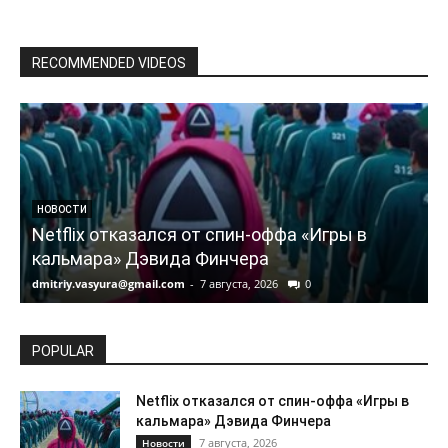
RECOMMENDED VIDEOS
НОВОСТИ
Netflix отказался от спин-оффа «Игры в
кальмара» Дэвида Финчера
dmitriy.vasyura@gmail.com
-
7 августа, 2026
0
d
POPULAR
Netflix отказался от спин-оффа «Игры в
кальмара» Дэвида Финчера
7 августа, 2026
Новости