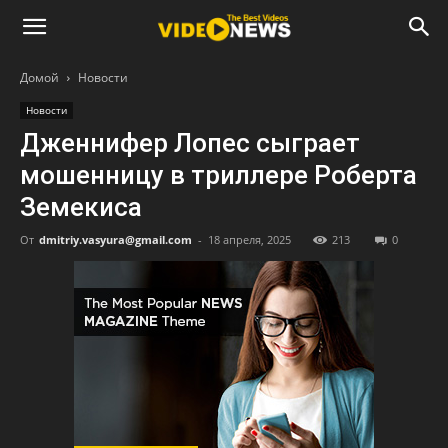
Домой
Новости
Новости
Дженнифер Лопес сыграет
мошенницу в триллере Роберта
Земекиса
От
dmitriy.vasyura@gmail.com
-
18 апреля, 2025
213
0